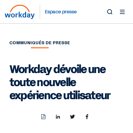
Espace presse
Toggle
Search
Form
COMMUNIQUÉS DE PRESSE
Workday dévoile une
toute nouvelle
expérience utilisateur
Download
Share
Share
Share
PDF
to
to
to
LinkedIn
Twitter
Facebook