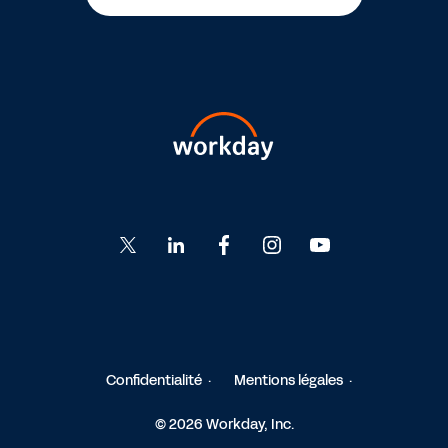
Go
Go
Go
Go
Go
to
to
to
to
to
Twitter
LinkedIn
Facebook
Instagram
YouTube
Confidentialité
Mentions légales
© 2026 Workday, Inc.