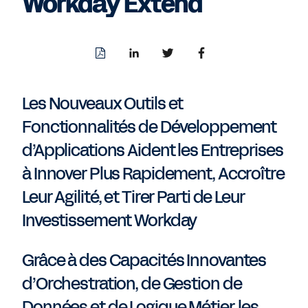
Workday Extend
Download
Share
Share
Share
PDF
to
to
to
LinkedIn
Twitter
Facebook
Les Nouveaux Outils et
Fonctionnalités de Développement
d’Applications Aident les Entreprises
à Innover Plus Rapidement, Accroître
Leur Agilité, et Tirer Parti de Leur
Investissement Workday
Grâce à des Capacités Innovantes
d’Orchestration, de Gestion de
Données et de Logique Métier, les