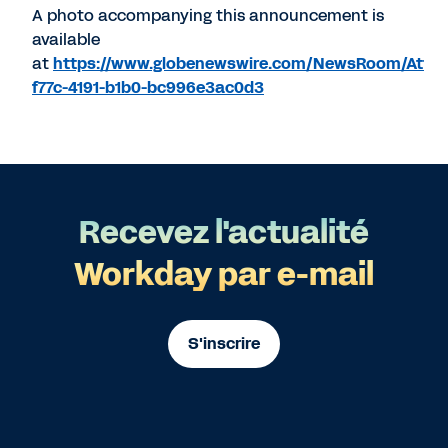
A photo accompanying this announcement is
available
at
https://www.globenewswire.com/NewsRoom/Atta
f77c-4191-b1b0-bc996e3ac0d3
Recevez l'actualité
Workday par e-mail
S'inscrire