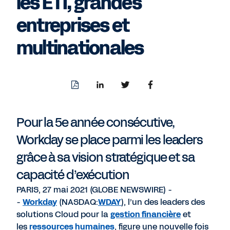
les ETI, grandes
entreprises et
multinationales
Download
Share
Share
Share
PDF
to
to
to
LinkedIn
Twitter
Facebook
Pour la 5e année consécutive,
Workday se place parmi les leaders
grâce à sa vision stratégique et sa
capacité d’exécution
PARIS, 27 mai 2021 (GLOBE NEWSWIRE) -
-
Workday
(NASDAQ:
WDAY
), l’un des leaders des
solutions Cloud pour la
gestion financière
et
les
ressources humaines
, figure une nouvelle fois