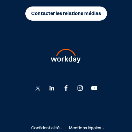
Contacter les relations médias
Go
Go
Go
Go
Go
to
to
to
to
to
Twitter
LinkedIn
Facebook
Instagram
YouTube
Confidentialité
Mentions légales