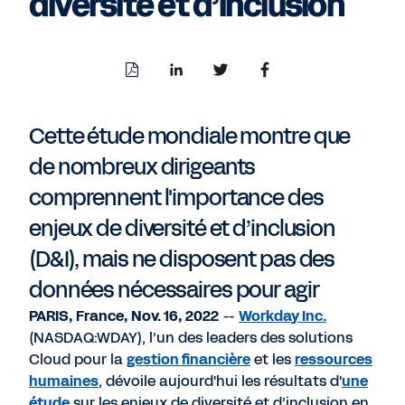
diversité et d’inclusion
Download
Share
Share
Share
PDF
to
to
to
LinkedIn
Twitter
Facebook
Cette étude mondiale montre que
de nombreux dirigeants
comprennent l'importance des
enjeux de diversité et d’inclusion
(D&I), mais ne disposent pas des
données nécessaires pour agir
PARIS, France, Nov. 16, 2022
--
Workday Inc.
(NASDAQ:WDAY), l’un des leaders des solutions
Cloud pour la
gestion financière
et les
ressources
humaines
, dévoile aujourd'hui les résultats d'
une
étude
sur les enjeux de diversité et d’inclusion en