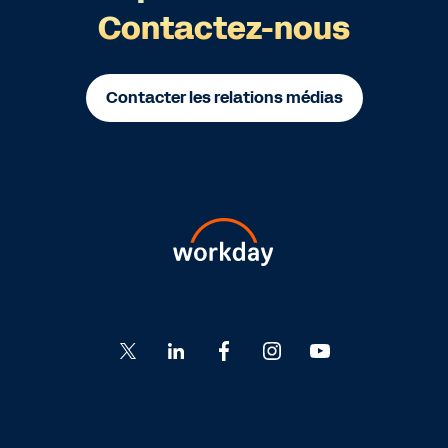
Contactez-nous
Contacter les relations médias
Go
Go
Go
Go
Go
to
to
to
to
to
Twitter
LinkedIn
Facebook
Instagram
YouTube