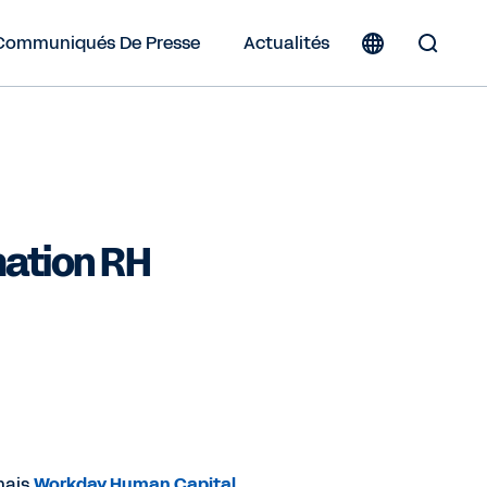
Communiqués De Presse
Actualités
Toggle
Search
Form
mation RH
rmais
Workday Human Capital