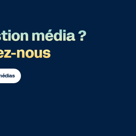
tion média ?
ez-nous
 médias