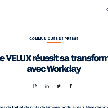
COMMUNIQUÉS DE PRESSE
e VELUX réussit sa transfor
avec Workday
Download
Share
Share
Share
PDF
to
to
to
LinkedIn
Twitter
Facebook
es de toit et de puits de lumière modulaires, utilise déso