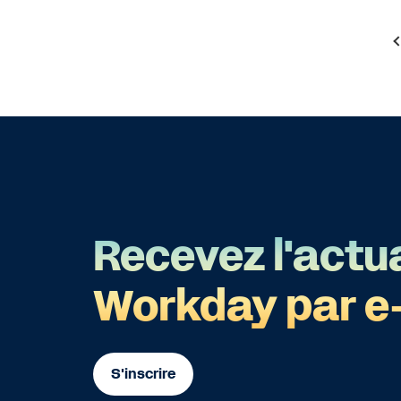
Recevez l'actua
Workday par e
S'inscrire