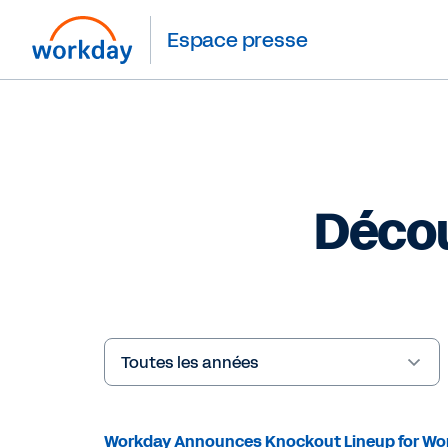
Espace presse
Décou
Year
Mots
clé
Workday Announces Knockout Lineup for Wo