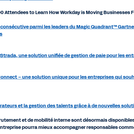
000 Attendees to Learn How Workday is Moving Businesses F
consécutive parmi les leaders du Magic Quadrant™ Gartne
rs
Strada, une solution unifiée de gestion de paie pour les en
Connect – une solution unique pour les entreprises qui souh
teurs et la gestion des talents grâce à de nouvelles solut
crutement et de mobilité interne sont désormais disponible
’entreprise pourra mieux accompagner responsables comme