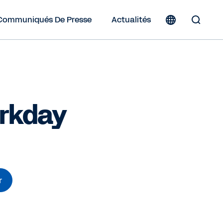
Communiqués De Presse
Actualités
Toggle
Search
Form
orkday
r