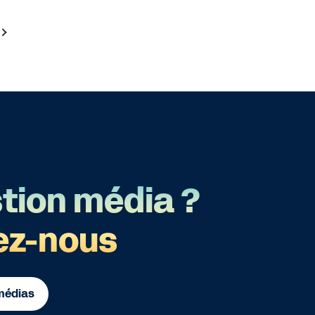
tion média ?
ez-nous
 médias