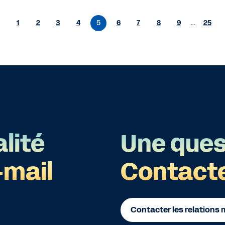
1
2
3
4
5
6
7
8
9
…
25
lité
Une ques
-mail
Contact
Contacter les relations